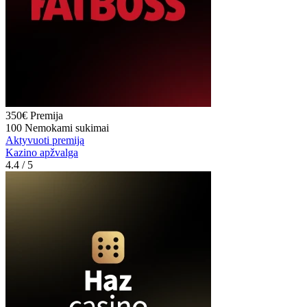
350€
Premija
100
Nemokami sukimai
Aktyvuoti premiją
Kazino apžvalga
4.4
/ 5