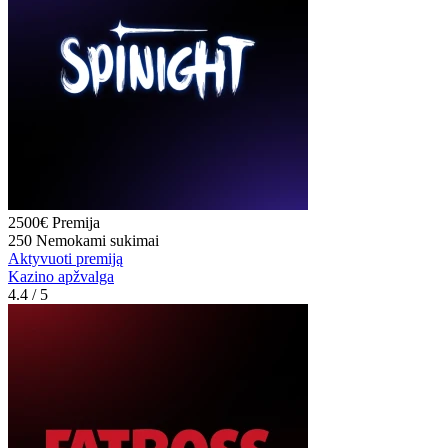
2500€
Premija
250
Nemokami sukimai
Aktyvuoti premiją
Kazino apžvalga
4.4
/ 5