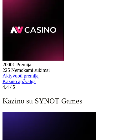
2000€
Premija
225
Nemokami sukimai
Aktyvuoti premiją
Kazino apžvalga
4.4
/ 5
Kazino su SYNOT Games