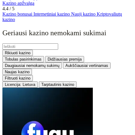
Kazino apžvalga
4.4
/ 5
Kazino bonusai
Internetiniai kazino
Nauji kazino
Kriptovaliutų
kazino
Geriausi kazino nemokami sukimai
Rikiuoti kazino
Tobulas pasirinkimas
Didžiausias premija
Daugiausiai nemokamų sukimų
Aukščiausiai vertinamas
Naujas kazino
Filtruoti kazino
Licencija: Lietuva
Tarptautinis kazino