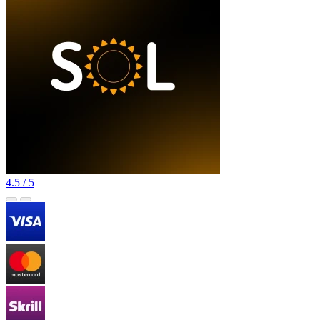
4.5
/ 5