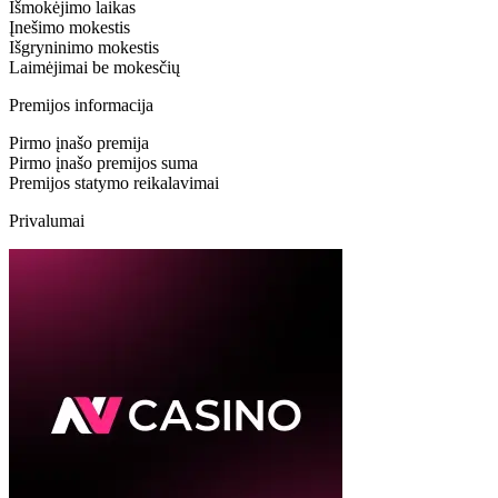
Išmokėjimo laikas
Įnešimo mokestis
Išgryninimo mokestis
Laimėjimai be mokesčių
Premijos informacija
Pirmo įnašo premija
Pirmo įnašo premijos suma
Premijos statymo reikalavimai
Privalumai