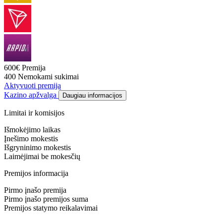
600€
Premija
400
Nemokami sukimai
Aktyvuoti premiją
Kazino apžvalga
Daugiau informacijos
Limitai ir komisijos
Išmokėjimo laikas
Įnešimo mokestis
Išgryninimo mokestis
Laimėjimai be mokesčių
Premijos informacija
Pirmo įnašo premija
Pirmo įnašo premijos suma
Premijos statymo reikalavimai