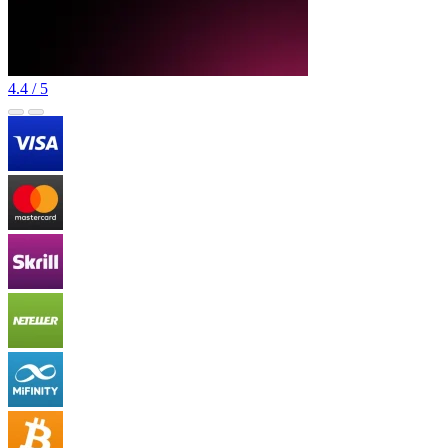
4.4
/ 5