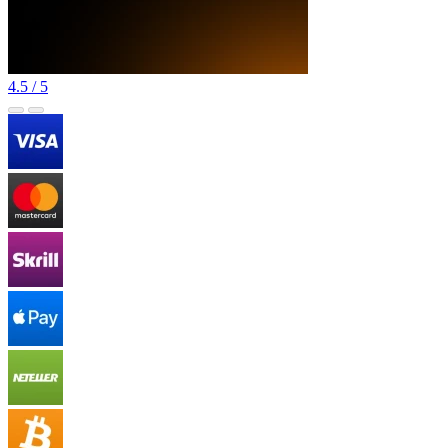
4.5
/ 5