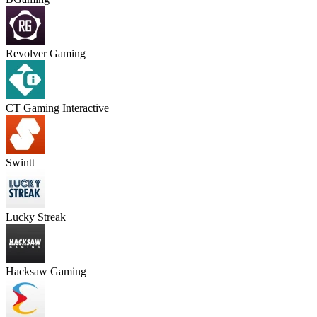
Revolver Gaming
CT Gaming Interactive
Swintt
Lucky Streak
Hacksaw Gaming