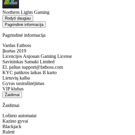
Northern Lights Gaming
Rodyti daugiau
Pagrindinė informacija
Pagrindinė informacija
Vardas
Fatboss
Įkurtas
2019
Licencijos
Anjouan Gaming License
Savininkas
Samaki Limited
El. paštas
support@fatboss.com
KYC patikros laikas
Iš karto
Lietuvių kalba
Gyvas susirašinėjimas
VIP klubas
Žaidimai
Žaidimai
Lošimo automatai
Kazino gyvai
Blackjack
Ruletė