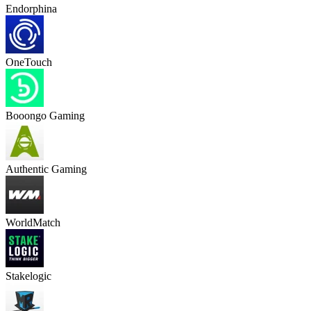
Endorphina
OneTouch
Booongo Gaming
Authentic Gaming
WorldMatch
Stakelogic