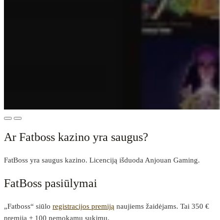
Ar Fatboss kazino yra saugus?
FatBoss yra saugus kazino. Licenciją išduoda Anjouan Gaming.
FatBoss pasiūlymai
„Fatboss“ siūlo
registracijos premiją
naujiems žaidėjams. Tai 350 €
premija + 100 nemokamų sukimų.