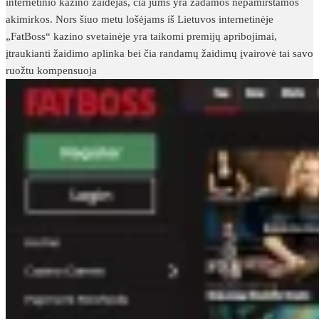
internetinio kazino žaidėjas, čia jums yra žadamos nepamirštamos
akimirkos. Nors šiuo metu lošėjams iš Lietuvos internetinėje
„FatBoss“ kazino svetainėje yra taikomi premijų apribojimai,
įtraukianti žaidimo aplinka bei čia randamų žaidimų įvairovė tai savo
ruožtu kompensuoja