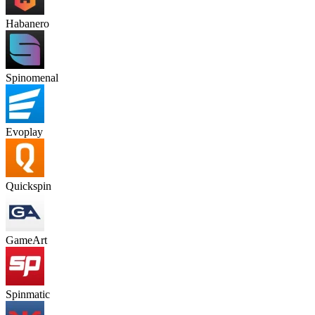
Habanero
Spinomenal
Evoplay
Quickspin
GameArt
Spinmatic