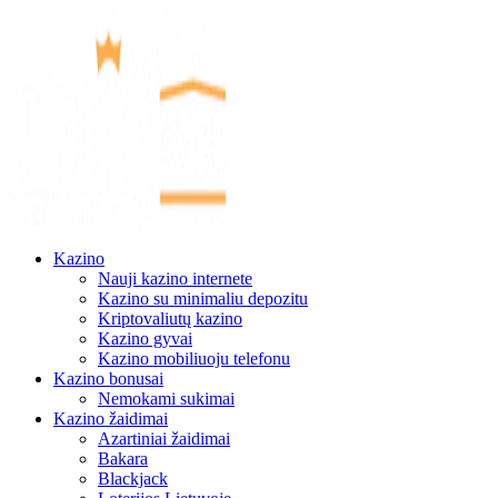
Kazino
Nauji kazino internete
Kazino su minimaliu depozitu
Kriptovaliutų kazino
Kazino gyvai
Kazino mobiliuoju telefonu
Kazino bonusai
Nemokami sukimai
Kazino žaidimai
Azartiniai žaidimai
Bakara
Blackjack