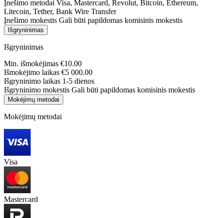
Įnešimo metodai
Visa, Mastercard, Revolut, Bitcoin, Ethereum,
Litecoin, Tether, Bank Wire Transfer
Įnešimo mokestis
Gali būti papildomas komisinis mokestis
Išgryninimas
Išgryninimas
Min. išmokėjimas
€10.00
Išmokėjimo laikas
€5 000.00
Išgryninimo laikas
1-5 dienos
Išgryninimo mokestis
Gali būti papildomas komisinis mokestis
Mokėjimų metodai
Mokėjimų metodai
Visa
Mastercard