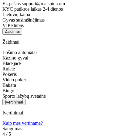
El. paštas
support@realspin.com
KYC patikros laikas
2-4 dienos
Lietuvių kalba
Gyvas susirašinėjimas
VIP klubas
Žaidimai
Žaidimai
Lošimo automatai
Kazino gyvai
Blackjack
Ruletė
Pokeris
Video poker
Bakara
Bingo
Sporto lažybų svetainė
Įvertinimai
Įvertinimai
Kaip mes vertiname?
Saugumas
4
/ 5