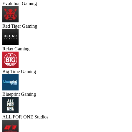
Evolution Gaming
Red Tiger Gaming
Relax Gaming
Big Time Gaming
Blueprint Gaming
ALL FOR ONE Studios