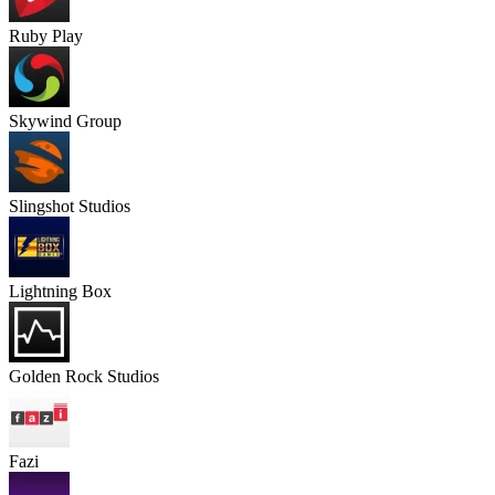
Ruby Play
Skywind Group
Slingshot Studios
Lightning Box
Golden Rock Studios
Fazi