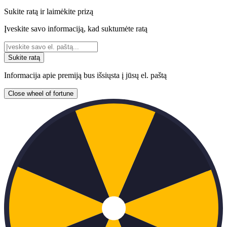
Sukite ratą ir laimėkite prizą
Įveskite savo informaciją, kad suktumėte ratą
Sukite ratą
Informacija apie premiją bus išsiųsta į jūsų el. paštą
Close wheel of fortune