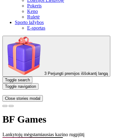
Loterijos Lietuvoje
Pokeris
Keno
Ruletė
Sporto lažybos
E-sportas
3
Perjungti premijos iššokantį langą
Toggle search
Toggle navigation
Close stories modal
BF Games
Lankytojų mėgstamiausias kazino
rugpjūtį