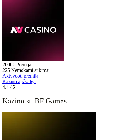
2000€
Premija
225
Nemokami sukimai
Aktyvuoti premiją
Kazino apžvalga
4.4
/ 5
Kazino su BF Games