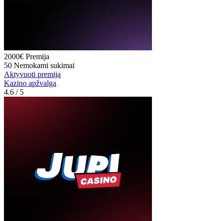
2000€
Premija
50
Nemokami sukimai
Aktyvuoti premiją
Kazino apžvalga
4.6
/ 5