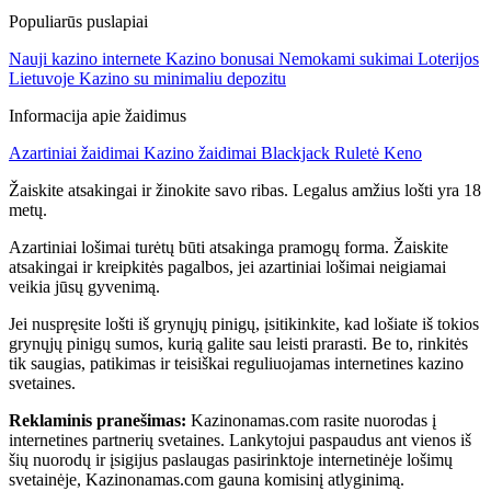
Populiarūs puslapiai
Nauji kazino internete
Kazino bonusai
Nemokami sukimai
Loterijos
Lietuvoje
Kazino su minimaliu depozitu
Informacija apie žaidimus
Azartiniai žaidimai
Kazino žaidimai
Blackjack
Ruletė
Keno
Žaiskite atsakingai ir žinokite savo ribas. Legalus amžius lošti yra 18
metų.
Azartiniai lošimai turėtų būti atsakinga pramogų forma. Žaiskite
atsakingai ir kreipkitės pagalbos, jei azartiniai lošimai neigiamai
veikia jūsų gyvenimą.
Jei nuspręsite lošti iš grynųjų pinigų, įsitikinkite, kad lošiate iš tokios
grynųjų pinigų sumos, kurią galite sau leisti prarasti. Be to, rinkitės
tik saugias, patikimas ir teisiškai reguliuojamas internetines kazino
svetaines.
Reklaminis pranešimas:
Kazinonamas.com rasite nuorodas į
internetines partnerių svetaines. Lankytojui paspaudus ant vienos iš
šių nuorodų ir įsigijus paslaugas pasirinktoje internetinėje lošimų
svetainėje, Kazinonamas.com gauna komisinį atlyginimą.