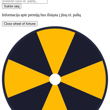
Sukite ratą
Informacija apie premiją bus išsiųsta į jūsų el. paštą
Close wheel of fortune