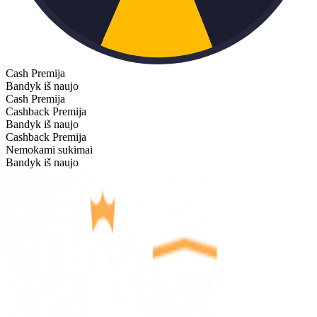
Cash Premija
Bandyk iš naujo
Cash Premija
Cashback Premija
Bandyk iš naujo
Cashback Premija
Nemokami sukimai
Bandyk iš naujo