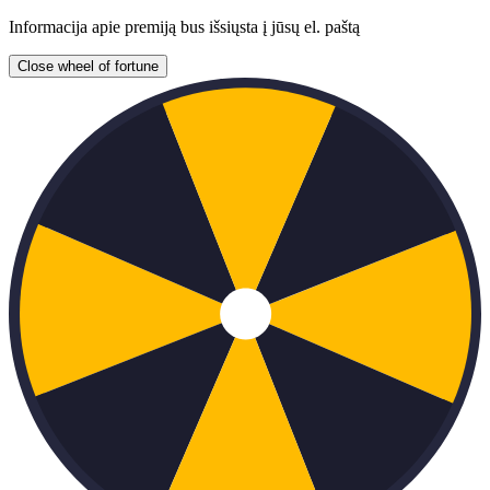
Informacija apie premiją bus išsiųsta į jūsų el. paštą
Close wheel of fortune