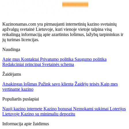
Kazinonamas.com yra pirmaujanti internetinių kazino svetainių
apžvalgų svetainė Lietuvoje, kuri vienoje vietoje talpina visą
reikalingą informaciją apie azartinius lošimus, lažybų tarpininkus ir
jų turimas licencijas.
Naudinga
Apie mus
Kontaktai
Privatumo politika
Saugumo politika
Redakciniai principai
Svetainės schema
Žaidėjams
Atsakingas lošimas
Pažink savo klientą
Žaidėjų teisės
Kaip mes
vertiname kazino
Populiarūs puslapiai
Nauji kazino internete
Kazino bonusai
Nemokami sukimai
Loterijos
Lietuvoje
Kazino su minimaliu depozitu
Informacija apie žaidimus