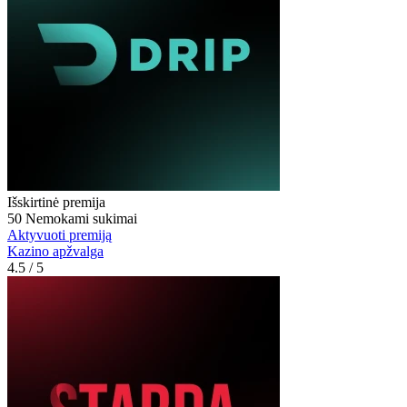
Išskirtinė premija
50
Nemokami sukimai
Aktyvuoti premiją
Kazino apžvalga
4.5
/ 5