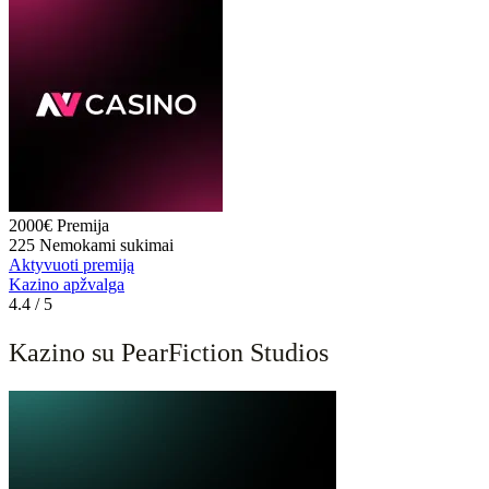
2000€
Premija
225
Nemokami sukimai
Aktyvuoti premiją
Kazino apžvalga
4.4
/ 5
Kazino su PearFiction Studios